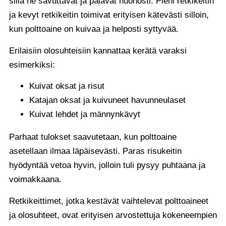
sillä ne savuttavat ja palavat huonosti. Pieni retkikeitin
ja kevyt retkikeitin toimivat erityisen kätevästi silloin,
kun polttoaine on kuivaa ja helposti syttyvää.
Erilaisiin olosuhteisiin kannattaa kerätä varaksi
esimerkiksi:
Kuivat oksat ja risut
Katajan oksat ja kuivuneet havunneulaset
Kuivat lehdet ja männynkävyt
Parhaat tulokset saavutetaan, kun polttoaine
asetellaan ilmaa läpäisevästi. Paras risukeitin
hyödyntää vetoa hyvin, jolloin tuli pysyy puhtaana ja
voimakkaana.
Retkikeittimet, jotka kestävät vaihtelevat polttoaineet
ja olosuhteet, ovat erityisen arvostettuja kokeneempien