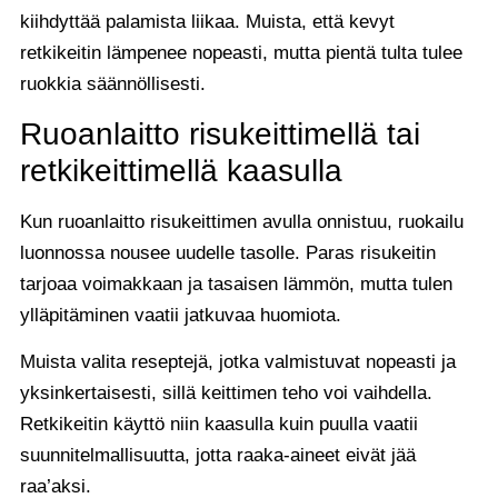
kiihdyttää palamista liikaa. Muista, että kevyt
retkikeitin lämpenee nopeasti, mutta pientä tulta tulee
ruokkia säännöllisesti.
Ruoanlaitto risukeittimellä tai
retkikeittimellä kaasulla
Kun ruoanlaitto risukeittimen avulla onnistuu, ruokailu
luonnossa nousee uudelle tasolle. Paras risukeitin
tarjoaa voimakkaan ja tasaisen lämmön, mutta tulen
ylläpitäminen vaatii jatkuvaa huomiota.
Muista valita reseptejä, jotka valmistuvat nopeasti ja
yksinkertaisesti, sillä keittimen teho voi vaihdella.
Retkikeitin käyttö niin kaasulla kuin puulla vaatii
suunnitelmallisuutta, jotta raaka-aineet eivät jää
raa’aksi.