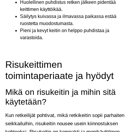
Huolellinen puhdistus retken jälkeen pidentää
keittimen käyttöikää.
Säilytys kuivassa ja ilmavassa paikassa estää
ruostetta muodostumasta.
Pieni ja kevyt keitin on helppo puhdistaa ja
varastoida.
Risukeittimen
toimintaperiaate ja hyödyt
Mikä on risukeitin ja mihin sitä
käytetään?
Kun retkeilijät pohtivat, mikä retkikeitin sopii parhaiten
seikkailuihin, risukeitin nousee usein kiinnostuksen
kohteeksi. Risukeitin on kompakti ja monikäyttöinen