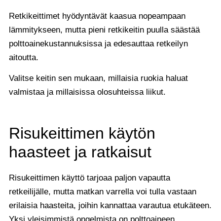
Retkikeittimet hyödyntävät kaasua nopeampaan
lämmitykseen, mutta pieni retkikeitin puulla säästää
polttoainekustannuksissa ja edesauttaa retkeilyn
aitoutta.
Valitse keitin sen mukaan, millaisia ruokia haluat
valmistaa ja millaisissa olosuhteissa liikut.
Risukeittimen käytön
haasteet ja ratkaisut
Risukeittimen käyttö tarjoaa paljon vapautta
retkeilijälle, mutta matkan varrella voi tulla vastaan
erilaisia haasteita, joihin kannattaa varautua etukäteen.
Yksi yleisimmistä ongelmista on polttoaineen