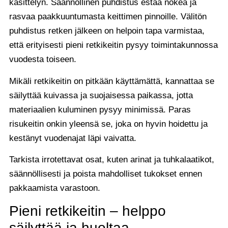
käsittelyn. Säännöllinen puhdistus estää nokea ja
rasvaa paakkuuntumasta keittimen pinnoille. Välitön
puhdistus retken jälkeen on helpoin tapa varmistaa,
että erityisesti pieni retkikeitin pysyy toimintakunnossa
vuodesta toiseen.
Mikäli retkikeitin on pitkään käyttämättä, kannattaa se
säilyttää kuivassa ja suojaisessa paikassa, jotta
materiaalien kuluminen pysyy minimissä. Paras
risukeitin onkin yleensä se, joka on hyvin hoidettu ja
kestänyt vuodenajat läpi vaivatta.
Tarkista irrotettavat osat, kuten arinat ja tuhkalaatikot,
säännöllisesti ja poista mahdolliset tukokset ennen
pakkaamista varastoon.
Pieni retkikeitin – helppo
säilyttää ja huoltaa