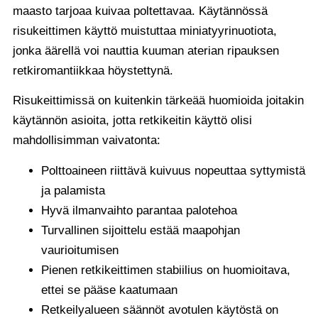
maasto tarjoaa kuivaa poltettavaa. Käytännössä
risukeittimen käyttö muistuttaa miniatyyrinuotiota,
jonka äärellä voi nauttia kuuman aterian ripauksen
retkiromantiikkaa höystettynä.
Risukeittimissä on kuitenkin tärkeää huomioida joitakin
käytännön asioita, jotta retkikeitin käyttö olisi
mahdollisimman vaivatonta:
Polttoaineen riittävä kuivuus nopeuttaa syttymistä
ja palamista
Hyvä ilmanvaihto parantaa palotehoa
Turvallinen sijoittelu estää maapohjan
vaurioitumisen
Pienen retkikeittimen stabiilius on huomioitava,
ettei se pääse kaatumaan
Retkeilyalueen säännöt avotulen käytöstä on