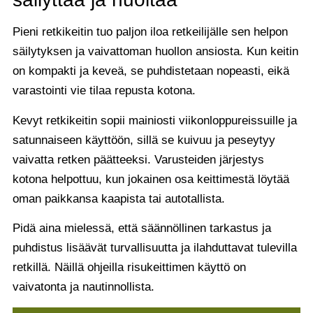
Pieni retkikeitin tuo paljon iloa retkeilijälle sen helpon
säilytyksen ja vaivattoman huollon ansiosta. Kun keitin
on kompakti ja keveä, se puhdistetaan nopeasti, eikä
varastointi vie tilaa repusta kotona.
Kevyt retkikeitin sopii mainiosti viikonloppureissuille ja
satunnaiseen käyttöön, sillä se kuivuu ja peseytyy
vaivatta retken päätteeksi. Varusteiden järjestys
kotona helpottuu, kun jokainen osa keittimestä löytää
oman paikkansa kaapista tai autotallista.
Pidä aina mielessä, että säännöllinen tarkastus ja
puhdistus lisäävät turvallisuutta ja ilahduttavat tulevilla
retkillä. Näillä ohjeilla risukeittimen käyttö on
vaivatonta ja nautinnollista.