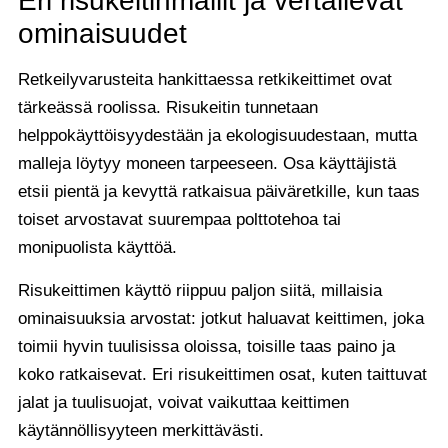
Eri risukeitinmallit ja vertailevat
ominaisuudet
Retkeilyvarusteita hankittaessa retkikeittimet ovat
tärkeässä roolissa. Risukeitin tunnetaan
helppokäyttöisyydestään ja ekologisuudestaan, mutta
malleja löytyy moneen tarpeeseen. Osa käyttäjistä
etsii pientä ja kevyttä ratkaisua päiväretkille, kun taas
toiset arvostavat suurempaa polttotehoa tai
monipuolista käyttöä.
Risukeittimen käyttö riippuu paljon siitä, millaisia
ominaisuuksia arvostat: jotkut haluavat keittimen, joka
toimii hyvin tuulisissa oloissa, toisille taas paino ja
koko ratkaisevat. Eri risukeittimen osat, kuten taittuvat
jalat ja tuulisuojat, voivat vaikuttaa keittimen
käytännöllisyyteen merkittävästi.