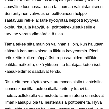
apuväline luonnossa ruoan tai juoman valmistamiseen.
Sen erityinen vahvuus on polttoaineen helppo
saatavuus retkellä: laite hyödyntää helposti löytyviä
oksia, risuja ja käpyjä, eli polttoainekuljetukselle ei
tarvitse varata ylimääräistä tilaa.
Tämä tekee siitä mainion valinnan silloin, kun halutaan
säästää kantamuksissa ja liikkua kevyemmin. Pieni
retkikeitin kulkee näppärästi repussa pidemmilläkin
patikkamatkoilla, eikä ylikuormita kantajaa kuten isot
kaasukeittimet saattavat tehdä.
Risukeittimen käyttö soveltuu monenlaisiin tilanteisiin:
luonnonkauniilla taukopaikalla keitetty kahvi tai
metsävaelluksella valmistettu lämmin ateria onnistuvat
ilman kaasupulloja tai nestemäisiä polttoaineita. Hyvä