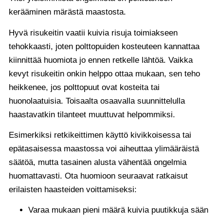
kerääminen märästä maastosta.
Hyvä risukeitin vaatii kuivia risuja toimiakseen
tehokkaasti, joten polttopuiden kosteuteen kannattaa
kiinnittää huomiota jo ennen retkelle lähtöä. Vaikka
kevyt risukeitin onkin helppo ottaa mukaan, sen teho
heikkenee, jos polttopuut ovat kosteita tai
huonolaatuisia. Toisaalta osaavalla suunnittelulla
haastavatkin tilanteet muuttuvat helpommiksi.
Esimerkiksi retkikeittimen käyttö kivikkoisessa tai
epätasaisessa maastossa voi aiheuttaa ylimääräistä
säätöä, mutta tasainen alusta vähentää ongelmia
huomattavasti. Ota huomioon seuraavat ratkaisut
erilaisten haasteiden voittamiseksi:
Varaa mukaan pieni määrä kuivia puutikkuja sään