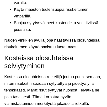
varalta.
Käytä maaston tuulensuojaa risukeittimen
ympärillä.
Suojaa sytytysvälineet kosteudelta vesitiiviissä
pussissa.
Näiden vinkkien avulla jopa haastavissa olosuhteissa
risukeittimen käyttö onnistuu luotettavasti.
Kosteissa olosuhteissa
selviytyminen
Kosteissa olosuhteissa retkeilijä joutuu punnitsemaan,
miten risukeitin saadaan sytytettyä ja pidettyä yllä
tehokkaasti. Märät risut syttyvät huonosti, eivätkä ne
pala tasaisesti. Tämä korostaa hyvän
valmistautumisen merkitystä jokaisella retkellä.