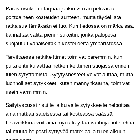
Paras risukeitin tarjoaa jonkin verran pelivaraa
polttoaineen kosteuden suhteen, mutta täydellistä
ratkaisua tämäkään ei tuo. Kun tiedossa on märkä sää,
kannattaa valita pieni risukeitin, jonka palopesä
suojautuu vähäiseltäkin kosteudelta ympäristössä.
Tarvittaessa retkikeittimet toimivat paremmin, kun
puita ehtii kuivattaa hetken keittimen suojassa ennen
tulen sytyttämistä. Sytytysnesteet voivat auttaa, mutta
luonnolliset sytykkeet, kuten männynkaarna, toimivat
usein varmimmin.
Säilytyspussi risuille ja kuivalle sytykkeelle helpottaa
aina matkaa sateisessa tai kosteassa säässä.
Lisävinkkinä voit aina myös käyttää vanhoja uutislehtiä
tai muuta helposti syttyvää materiaalia tulen alkuun