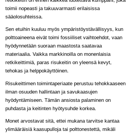
retkikeitin on ennen kaikkea luotettava kumppani, joka
toimii nopeasti ja takuuvarmasti erilaisissa
sääolosuhteissa.
Sen etuihin kuuluu myös ympäristöystävällisyys, kun
polttoaineena eivät toimi fossiiliset vaihtoehdot, vaan
hyödynnetään suoraan maastosta saatavaa
materiaalia. Vaikka markkinoilla on monenlaisia
retkikeittimiä, paras risukeitin on yleensä kevyt,
tehokas ja helppokäyttöinen.
Risukeittimen toimintaperiaate perustuu tehokkaaseen
ilman osuuden hallintaan ja savukaasujen
hyödyntämiseen. Tämän ansiosta palaminen on
puhdasta ja keitinten hyötysuhde korkea.
Monet arvostavat sitä, ettei mukana tarvitse kantaa
ylimääräisiä kaasupulloja tai polttonestettä, mikäli