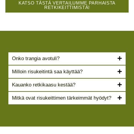
KATSO TÄSTÄ VERTAILUMME PARHAISTA
RETKIKEITTIMISTÄ!
Onko trangia avotuli?
Milloin risukeitintä saa käyttää?
Kauanko retkikaasu kestää?
Mitkä ovat risukeittimen tärkeimmät hyödyt?