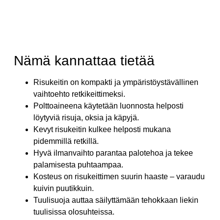
Nämä kannattaa tietää
Risukeitin on kompakti ja ympäristöystävällinen
vaihtoehto retkikeittimeksi.
Polttoaineena käytetään luonnosta helposti
löytyviä risuja, oksia ja käpyjä.
Kevyt risukeitin kulkee helposti mukana
pidemmillä retkillä.
Hyvä ilmanvaihto parantaa palotehoa ja tekee
palamisesta puhtaampaa.
Kosteus on risukeittimen suurin haaste – varaudu
kuivin puutikkuin.
Tuulisuoja auttaa säilyttämään tehokkaan liekin
tuulisissa olosuhteissa.