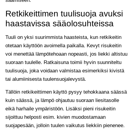
saamiseen.
Retkikeittimen tuulisuoja avuksi
haastavissa sääolosuhteissa
Tuuli on yksi suurimmista haasteista, kun retkikeitin
otetaan käyttöön avoimella paikalla. Kevyt risukeitin
voi menettää lämpötehoaan nopeasti, jos liekki altistuu
suoraan tuulelle. Ratkaisuna toimii hyvin suunniteltu
tuulisuoja, joka voidaan valmistaa esimerkiksi kivistä
tai alumiinisesta tuulensuojalevystä.
Tällöin retkikeittimen käyttö pysyy tehokkaana säässä
kuin säässä, ja lämpö ohjautuu suoraan liesitasolle
eikä harhaile ympäristöön. Lisäksi pieni risukeitin
sijoittuu helposti esim. kivien muodostamaan
suojapesään, jolloin tuulen vaikutus liekkiin pienenee.