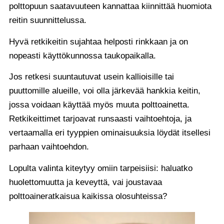
polttopuun saatavuuteen kannattaa kiinnittää huomiota
reitin suunnittelussa.
Hyvä retkikeitin sujahtaa helposti rinkkaan ja on
nopeasti käyttökunnossa taukopaikalla.
Jos retkesi suuntautuvat usein kallioisille tai
puuttomille alueille, voi olla järkevää hankkia keitin,
jossa voidaan käyttää myös muuta polttoainetta.
Retkikeittimet tarjoavat runsaasti vaihtoehtoja, ja
vertaamalla eri tyyppien ominaisuuksia löydät itsellesi
parhaan vaihtoehdon.
Lopulta valinta kiteytyy omiin tarpeisiisi: haluatko
huolettomuutta ja keveyttä, vai joustavaa
polttoaineratkaisua kaikissa olosuhteissa?