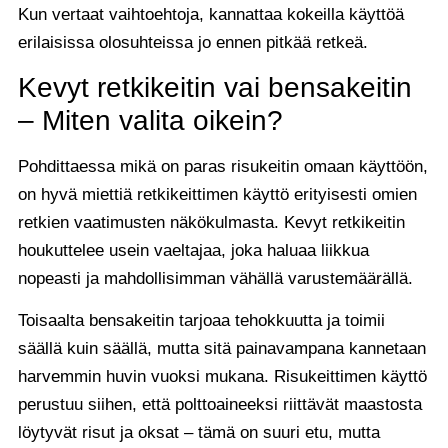
Kun vertaat vaihtoehtoja, kannattaa kokeilla käyttöä
erilaisissa olosuhteissa jo ennen pitkää retkeä.
Kevyt retkikeitin vai bensakeitin
– Miten valita oikein?
Pohdittaessa mikä on paras risukeitin omaan käyttöön,
on hyvä miettiä retkikeittimen käyttö erityisesti omien
retkien vaatimusten näkökulmasta. Kevyt retkikeitin
houkuttelee usein vaeltajaa, joka haluaa liikkua
nopeasti ja mahdollisimman vähällä varustemäärällä.
Toisaalta bensakeitin tarjoaa tehokkuutta ja toimii
säällä kuin säällä, mutta sitä painavampana kannetaan
harvemmin huvin vuoksi mukana. Risukeittimen käyttö
perustuu siihen, että polttoaineeksi riittävät maastosta
löytyvät risut ja oksat – tämä on suuri etu, mutta