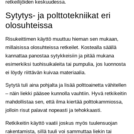
retkeilijöiden keskuudessa.
Sytytys- ja polttotekniikat eri
olosuhteissa
Risukeittimen käyttö muuttuu hieman sen mukaan,
millaisissa olosuhteissa retkeilet. Kostealla säällä
kannattaa panostaa sytykkeisiin ja pitää mukana
esimerkiksi tuohisuikaleita tai pumpulia, jos luonnosta
ei löydy riittävän kuivaa materiaalia.
Sytytä tuli aina pohjalta ja lisää polttoainetta vähitellen
– näin liekki pääsee kunnolla vauhtiin. Hyvä retkikeitin
mahdollistaa sen, että ilma kiertää polttokammiossa,
jolloin risut palavat nopeasti ja tehokkaasti.
Retkikeitin käyttö vaatii joskus myös tuulensuojan
rakentamista, sillä tuuli voi sammuttaa liekin tai