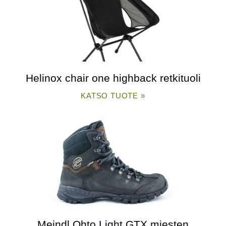
Helinox chair one highback retkituoli
KATSO TUOTE »
Meindl Ohto Light GTX miesten