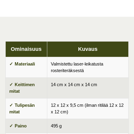
Ominaisuus
Kuvaus
Materiaali
Valmistettu laser-leikatusta
rosteriteräksestä
Keittimen
14 cm x 14 cm x 14 cm
mitat
Tulipesän
12 x 12 x 9,5 cm (ilman ritilää 12 x 12
mitat
x 12 cm)
Paino
495 g