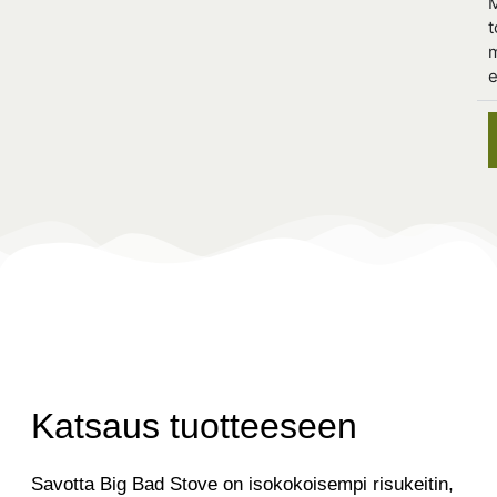
t
e
Katsaus tuotteeseen
Savotta Big Bad Stove on isokokoisempi risukeitin,