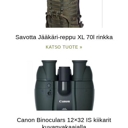
Savotta Jääkäri-reppu XL 70l rinkka
KATSO TUOTE »
Canon Binoculars 12×32 IS kiikarit
kuvanvakaajalla