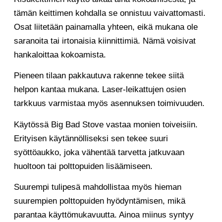
tämän keittimen kohdalla se onnistuu vaivattomasti.
Osat liitetään painamalla yhteen, eikä mukana ole
saranoita tai irtonaisia kiinnittimiä. Nämä voisivat
hankaloittaa kokoamista.
Pieneen tilaan pakkautuva rakenne tekee siitä
helpon kantaa mukana. Laser-leikattujen osien
tarkkuus varmistaa myös asennuksen toimivuuden.
Käytössä Big Bad Stove vastaa monien toiveisiin.
Erityisen käytännölliseksi sen tekee suuri
syöttöaukko, joka vähentää tarvetta jatkuvaan
huoltoon tai polttopuiden lisäämiseen.
Suurempi tulipesä mahdollistaa myös hieman
suurempien polttopuiden hyödyntämisen, mikä
parantaa käyttömukavuutta. Ainoa miinus syntyy