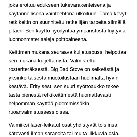
joka erottuu edukseen tukevarakenteisena ja
käytännöllisenä vaihtoehtona ulkoiluun. Tämä kevyt
retkikeitin on suunniteltu retkeilijän tarpeita silmällä
pitäen. Sen käyttö hyödyntää ympäristöstä löytyviä
luonnonmateriaaleja polttoaineena.
Keittimen mukana seuraava kuljetuspussi helpottaa
sen mukana kuljettamista. Valmistettu
rosteriteräksestä, Big Bad Stove on selkeästä ja
yksinkertaisesta muotoilustaan huolimatta hyvin
kestävä. Erityisesti sen suuri syöttöaukko tekee
tästä pienestä retkikeittimestä huomattavasti
helpomman käyttää pidemmissäkin
ruoanvalmistussessioissa.
Valmiiksi laser-leikatut osat yhdistyvät toisiinsa
kätevästi ilman saranoita tai muita liikkuvia osia.