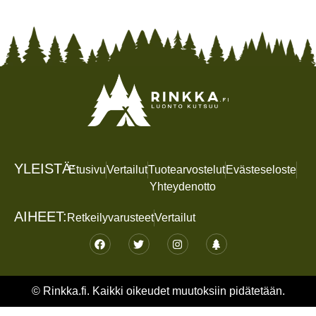
YLEISTÄ:
Etusivu
Vertailut
Tuotearvostelut
Evästeseloste
Yhteydenotto
AIHEET:
Retkeilyvarusteet
Vertailut
© Rinkka.fi. Kaikki oikeudet muutoksiin pidätetään.