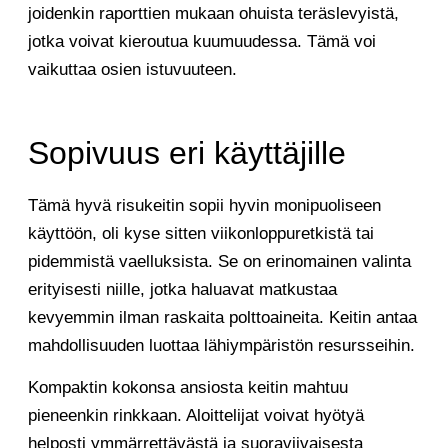
joidenkin raporttien mukaan ohuista teräslevyistä,
jotka voivat kieroutua kuumuudessa. Tämä voi
vaikuttaa osien istuvuuteen.
Sopivuus eri käyttäjille
Tämä hyvä risukeitin sopii hyvin monipuoliseen
käyttöön, oli kyse sitten viikonloppuretkistä tai
pidemmistä vaelluksista. Se on erinomainen valinta
erityisesti niille, jotka haluavat matkustaa
kevyemmin ilman raskaita polttoaineita. Keitin antaa
mahdollisuuden luottaa lähiympäristön resursseihin.
Kompaktin kokonsa ansiosta keitin mahtuu
pieneenkin rinkkaan. Aloittelijat voivat hyötyä
helposti ymmärrettävästä ja suoraviivaisesta