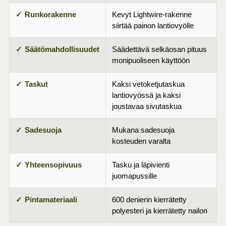
Runkorakenne
Kevyt Lightwire-rakenne
siirtää painon lantiovyölle
Säätömahdollisuudet
Säädettävä selkäosan pituus
monipuoliseen käyttöön
Taskut
Kaksi vetoketjutaskua
lantiovyössä ja kaksi
joustavaa sivutaskua
Sadesuoja
Mukana sadesuoja
kosteuden varalta
Yhteensopivuus
Tasku ja läpivienti
juomapussille
Pintamateriaali
600 denierin kierrätetty
polyesteri ja kierrätetty nailon