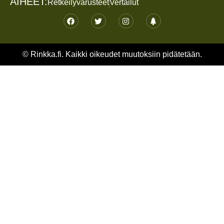
AIHEET:
Retkeilyvarusteet
Vertailut
© Rinkka.fi. Kaikki oikeudet muutoksiin pidätetään.