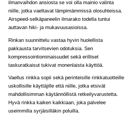
ilmanvaihdon ansiosta se voi olla mainio valinta
niille, jotka vaeltavat lämpimämmissä olosuhteissa.
Airspeed-selkäpaneelin ilmarako todella tuntui
auttavan hiki- ja mukavuusasioissa.
Rinkan suunnittelu vastaa hyvin huolellista
pakkausta tarvitsevien odotuksia. Sen
kompressointiominaisuudet sekä erilliset
taskuratkaisut tukivat monenlaista käyttöä.
Vaellus rinkka sopii sekä perinteisille rinkkatuotteille
uskollisille käyttäjille että niille, jotka etsivät
mahdollisimman käytännöllistä retkeilyvarustetta.
Hyvä rinkka kaiken kaikkiaan, joka palvelee
useimmilla syrjäisilläkin poluilla.