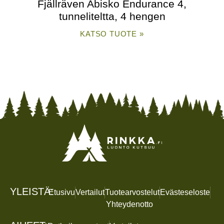
Fjällräven Abisko Endurance 4,
tunneliteltta, 4 hengen
KATSO TUOTE »
YLEISTÄ:
Etusivu
Vertailut
Tuotearvostelut
Evästeseloste
Yhteydenotto