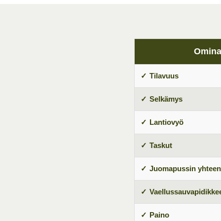
Omina
Tilavuus
Selkämys
Lantiovyö
Taskut
Juomapussin yhteen
Vaellussauvapidikke
Paino