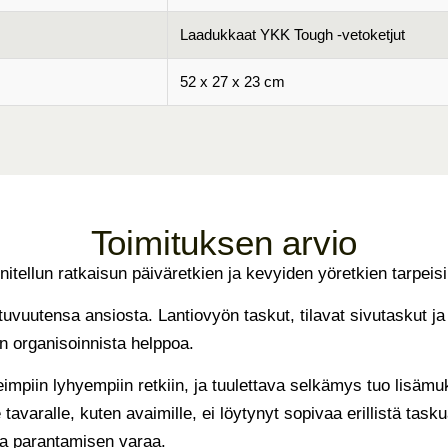
Laadukkaat YKK Tough -vetoketjut
52 x 27 x 23 cm
Toimituksen arvio
nitellun ratkaisun päiväretkien ja kevyiden yöretkien tarpeisi
vuutensa ansiosta. Lantiovyön taskut, tilavat sivutaskut ja
n organisoinnista helppoa.
seimpiin lyhyempiin retkiin, ja tuulettava selkämys tuo lisäm
le tavaralle, kuten avaimille, ei löytynyt sopivaa erillistä ta
la parantamisen varaa.