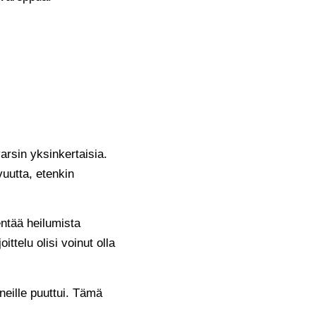
arsin yksinkertaisia.
vuutta, etenkin
entää heilumista
ttelu olisi voinut olla
ineille puuttui. Tämä