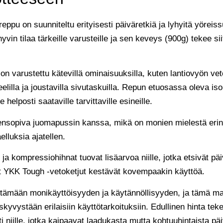
reppu on suunniteltu erityisesti päiväretkiä ja lyhyitä yöreis
 hyvin tilaa tärkeille varusteille ja sen keveys (900g) tekee si
on varustettu kätevillä ominaisuuksilla, kuten lantiovyön vet
elilla ja joustavilla sivutaskuilla. Repun etuosassa oleva iso
e helposti saataville tarvittaville esineille.
ensopiva juomapussin kanssa, mikä on monien mielestä eri
elluksia ajatellen.
ja kompressiohihnat tuovat lisäarvoa niille, jotka etsivät pä
 YKK Tough -vetoketjut kestävät kovempaakin käyttöä.
stämään monikäyttöisyyden ja käytännöllisyyden, ja tämä mal
kyvystään erilaisiin käyttötarkoituksiin. Edullinen hinta tek
ti niille, jotka kaipaavat laadukasta mutta kohtuuhintaista pä