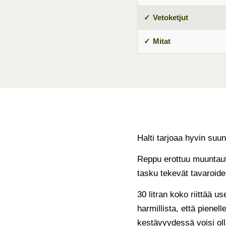
Vetoketjut
Mitat
Halti tarjoaa hyvin suun
Reppu erottuu muuntautu
tasku tekevät tavaroide
30 litran koko riittää u
harmillista, että pienel
kestävyydessä voisi ol