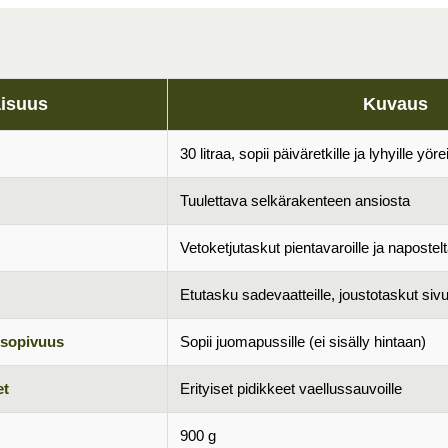
isuus
Kuvaus
30 litraa, sopii päiväretkille ja lyhyille yöre
Tuulettava selkärakenteen ansiosta
Vetoketjutaskut pientavaroille ja napostelt
Etutasku sadevaatteille, joustotaskut sivui
sopivuus
Sopii juomapussille (ei sisälly hintaan)
et
Erityiset pidikkeet vaellussauvoille
900 g