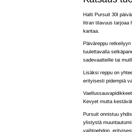
Halti Pursuit 30l päivä
litran tilavuus tarjoaa
kantaa.
Päiväreppu retkeilyyn 
tuulettavalla selkäpane
sadevaatteille tai muill
Lisäksi reppu on yhte
erityisesti pidempiä va
Vaellussauvapidikkeet 
Kevyet mutta kestävät
Pursuit onnistuu yhdi
ylistystä muuntautumis
vaihtoehdon, erityises