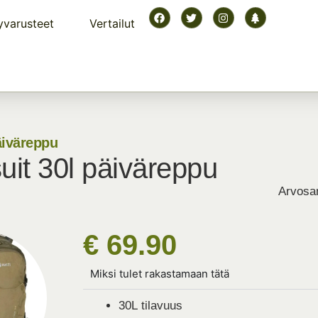
yvarusteet
Vertailut
äiväreppu
suit 30l päiväreppu
Arvosan
€ 69.90
Miksi tulet rakastamaan tätä
30L tilavuus