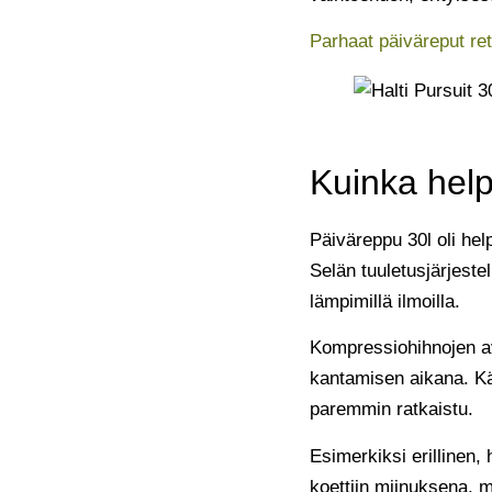
Parhaat päiväreput ret
Kuinka hel
Päiväreppu 30l oli hel
Selän tuuletusjärjeste
lämpimillä ilmoilla.
Kompressiohihnojen avu
kantamisen aikana. Käyt
paremmin ratkaistu.
Esimerkiksi erillinen, 
koettiin miinuksena, m