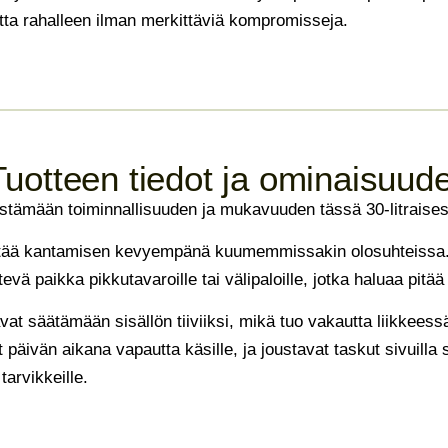
etta rahalleen ilman merkittäviä kompromisseja.
Tuotteen tiedot ja ominaisuude
distämään toiminnallisuuden ja mukavuuden tässä 30-litraise
itää kantamisen kevyempänä kuumemmissakin olosuhteissa.
evä paikka pikkutavaroille tai välipaloille, jotka haluaa pitää 
at säätämään sisällön tiiviiksi, mikä tuo vakautta liikkeess
 päivän aikana vapautta käsille, ja joustavat taskut sivuilla 
tarvikkeille.