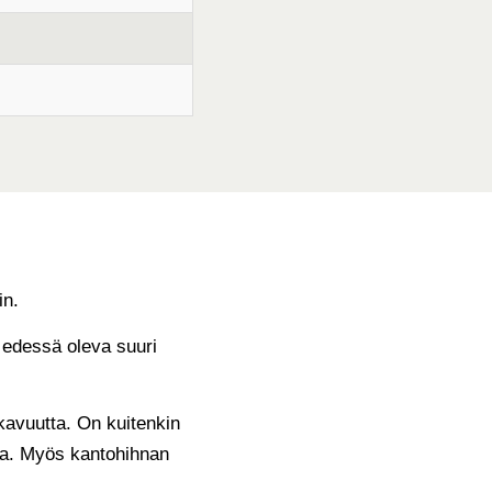
in.
 edessä oleva suuri
ukavuutta. On kuitenkin
skua. Myös kantohihnan