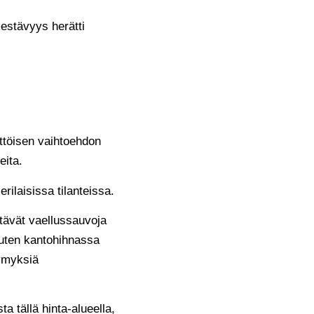
kestävyys herätti
äyttöisen vaihtoehdon
eita.
rilaisissa tilanteissa.
ttävät vaellussauvoja
 kuten kantohihnassa
symyksiä
a tällä hinta-alueella,