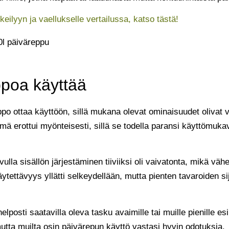
keilyyn ja vaellukselle vertailussa, katso tästä!
ppoa käyttää
ppo ottaa käyttöön, sillä mukana olevat ominaisuudet olivat v
lmä erottui myönteisesti, sillä se todella paransi käyttömuka
lla sisällön järjestäminen tiiviiksi oli vaivatonta, mikä väh
ettävyys yllätti selkeydellään, mutta pienten tavaroiden sijoi
helposti saatavilla oleva tasku avaimille tai muille pienille es
utta muilta osin päivärepun käyttö vastasi hyvin odotuksia.