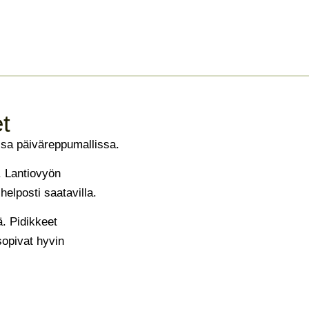
t
ssa päiväreppumallissa.
 Lantiovyön
helposti saatavilla.
ä. Pidikkeet
sopivat hyvin