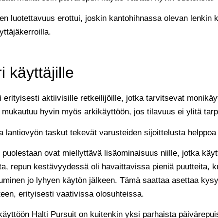
n luotettavuus erottui, joskin kantohihnassa olevan lenkin 
ttäjäkerroilla.
 käyttäjille
rityisesti aktiivisille retkeilijöille, jotka tarvitsevat monik
u mukautuu hyvin myös arkikäyttöön, jos tilavuus ei ylitä tarp
 lantiovyön taskut tekevät varusteiden sijoittelusta helppoa e
puolestaan ovat miellyttävä lisäominaisuus niille, jotka käy
lta, repun kestävyydessä oli havaittavissa pieniä puutteita,
tuminen jo lyhyen käytön jälkeen. Tämä saattaa asettaa ky
een, erityisesti vaativissa olosuhteissa.
ttöön Halti Pursuit on kuitenkin yksi parhaista päivärepuist