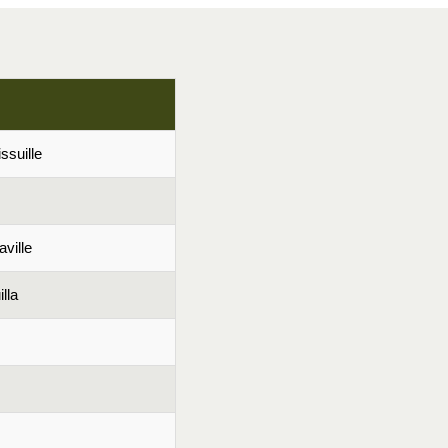
issuille
aville
lla