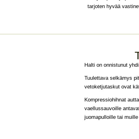
tarjoten hyvää vastin
Halti on onnistunut yh
Tuulettava selkämys p
vetoketjutaskut ovat kät
Kompressiohihnat auttav
vaellussauvoille antavat
juomapulloille tai muille 