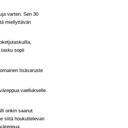
suja varten. Sen 30
itä miellyttävän
oketjutaskuilla,
 tasku sopii
nomainen lisävaruste
iväreppua vaellukselle.
li onkin saanut
ee siitä houkuttelevan
iväreppua.