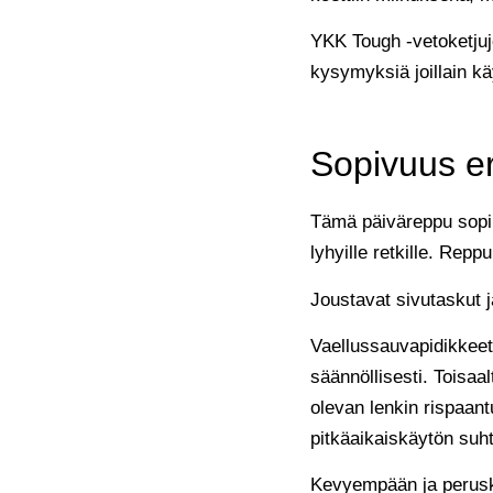
YKK Tough -vetoketjuje
kysymyksiä joillain käy
Sopivuus eri
Tämä päiväreppu sopii e
lyhyille retkille. Repp
Joustavat sivutaskut ja
Vaellussauvapidikkeet 
säännöllisesti. Toisaa
olevan lenkin rispaan
pitkäaikaiskäytön suht
Kevyempään ja peruskäy